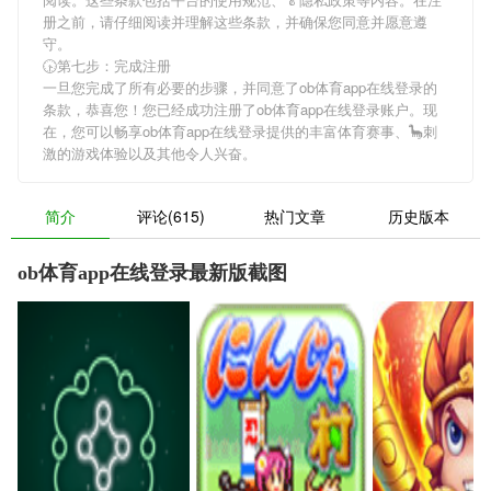
册之前，请仔细阅读并理解这些条款，并确保您同意并愿意遵
守。
🕟第七步：完成注册
一旦您完成了所有必要的步骤，并同意了ob体育app在线登录的
条款，恭喜您！您已经成功注册了ob体育app在线登录账户。现
在，您可以畅享ob体育app在线登录提供的丰富体育赛事、🦕刺
激的游戏体验以及其他令人兴奋。
简介
评论(615)
热门文章
历史版本
ob体育app在线登录最新版截图