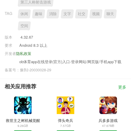
第三人称射击游戏
TAG
休闲
趣味
消除
文字
社交
视频
聊天
空间
版本
4.32.67
要求
Android 8.3 以上
开发者
隐私政策
ob体育app在线登录(官方)入口-登录网站/网页版/手机app下载
备案号：豫B2-20030028-29
相关应用推荐
更多
救世主之树机械觉醒
弹头奇兵
兵多多游戏
9.26GB
7.57GB
47.67MB