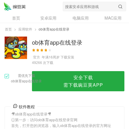
ob体育app在线登录
首页
安卓应用
电脑应用
MAC应用
资讯
专题
设计奖
创意应用
首页
>
应用软件
>
ob体育app在线登录
问答
ob体育app在线登录
官方
年满16周岁
下载安装
次下载
49266
需优先下载
安全下载
ob体育app在线登录
需下载豌豆荚APP
软件教程
🎥ob体育app在线登录🎥
🕧第一步：访问ob体育app在线登录官网
首先，打开您的浏览器，输入ob体育app在线登录的官方网址