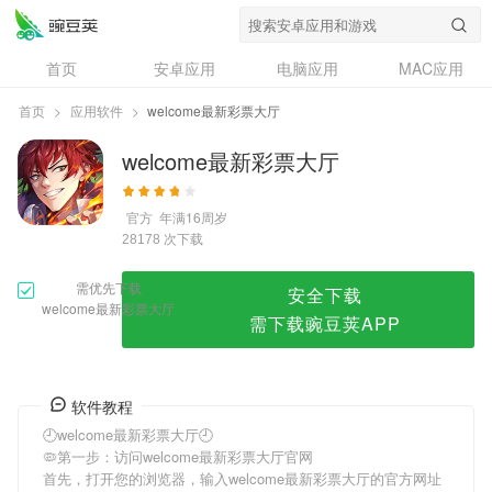
welcome最新彩票大厅
首页
安卓应用
电脑应用
MAC应用
资讯
专题
设计奖
创意应用
首页
>
应用软件
>
welcome最新彩票大厅
问答
welcome最新彩票大厅
官方
年满16周岁
次下载
28178
需优先下载
安全下载
welcome最新彩票大厅
需下载豌豆荚APP
软件教程
🕘welcome最新彩票大厅🕘
🦠第一步：访问welcome最新彩票大厅官网
首先，打开您的浏览器，输入welcome最新彩票大厅的官方网址