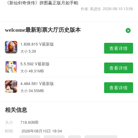
《新仙剑奇侠传》拼图赢正版月如手帕
作者: 凤进生 2026-08-10 13:56
welcome最新彩票大厅历史版本
1.838.815 V最新版
查看详情
大小 5.39
5.5.592 V最新版
查看详情
大小 48.31MB
4.484.561 V最新版
查看详情
大小 34.55MB
相关信息
大小
718.60MB
时间
2026年08月10日 18:04