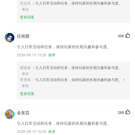
安志筠
：引入日常活动和任务，保持玩家的长期兴趣和参与度。
来自
更多回复
任裕茜
496
引入日常活动和任务，保持玩家的长期兴趣和参与度。
2026-08-10 15:26
推荐
缪波发
：引入日常活动和任务，保持玩家的长期兴趣和参与度。
来自
李梵风
：引入日常活动和任务，保持玩家的长期兴趣和参与度。！
来自
更多回复
金发芸
289
引入日常活动和任务，保持玩家的长期兴趣和参与度。
2026-08-10 16:05
推荐