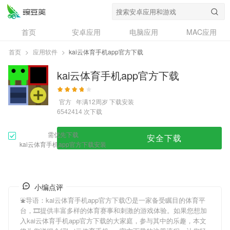
首页
安卓应用
电脑应用
MAC应用
资讯
专题
设计奖
创意应用
首页
>
应用软件
>
kai云体育手机app官方下载
问答
kai云体育手机app官方下载
官方
年满12周岁
下载安装
次下载
6542414
需优先下载
安全下载
kai云体育手机app官方下载安装
小编点评
⛲导语：
kai云体育手机app官方下载
🕚是一家备受瞩目的体育平
台，🎞提供丰富多样的体育赛事和刺激的游戏体验。如果您想加
入
kai云体育手机app官方下载
的大家庭，参与其中的乐趣，本文