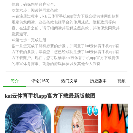
信息，确保您的账户安全。
🍈第六步：阅读并同意条款
🥜在注册过程中，
kai云体育手机app官方下载
会提供使用条款和
规定供您阅读。这些条款包括平台的使用规范、隐私政策等内
容。在注册之前，请仔细阅读并理解这些条款，并确保您同意并
愿意遵守。
🍉第七步：完成注册
🔏一旦您完成了所有必要的步骤，并同意了
kai云体育手机app官
方下载
的条款，恭喜您！您已经成功注册了kai云体育手机app官
方下载账户。现在，您可以畅享
kai云体育手机app官方下载
提供
的丰富体育赛事、刺激的游戏体验以及其他令人兴奋
简介
评论(160)
热门文章
历史版本
视频
kai云体育手机app官方下载最新版截图